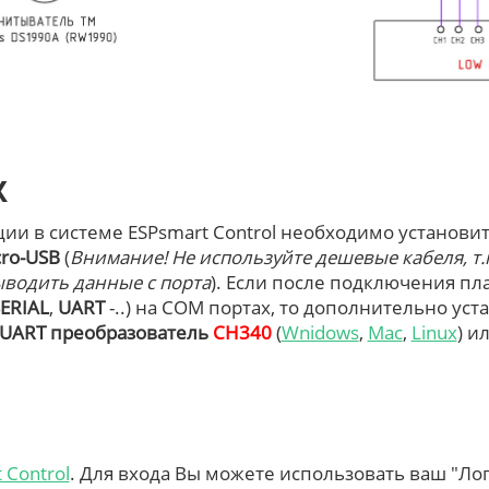
К
ции в системе ESPsmart Control необходимо установ
cro-USB
(
Внимание! Не используйте дешевые кабеля, т.к
выводить данные с порта
). Если после подключения пл
ERIAL
,
UART
-..) на COM портах, то дополнительно уста
UART преобразователь
CH340
(
Wnidows
,
Mac
,
Linux
) и
 Control
. Для входа Вы можете использовать ваш "Лог