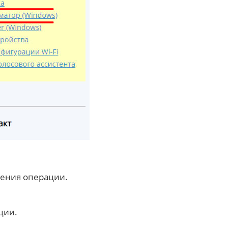
шения операции.
ции.