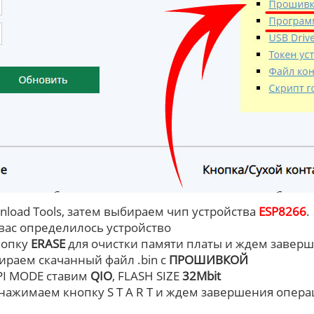
nload Tools, затем выбираем чип устройства
ESP8266
.
 вас определилось устройство
нопку
ERASE
для очистки памяти платы и ждем завер
ираем скачанный файл .bin с
ПРОШИВКОЙ
SPI MODE ставим
QIO
, FLASH SIZE
32Mbit
 нажимаем кнопку S T A R T и ждем завершения опера